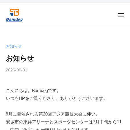
B
ー
コ
a
ン
m
メ
テ
ニ
d
ュ
B
安
ン
o
ー
a
城
g
ツ
市
m
へ
お知らせ
の
d
ス
3
お知らせ
o
キ
×
ッ
g
3
2026-06-01
b
プ
y
コ
B
ー
こんにちは。Bamdogです。
a
ト
いつもHPをご覧くださり、ありがとうございます。
m
＆
d
自
o
9月に開催される第20回アジア競技大会に伴い、
家
g
製
安城市の東祥アリーナとスポーツセンターは7月中旬から11
H
月中旬（予定）が一般利用不可となります。