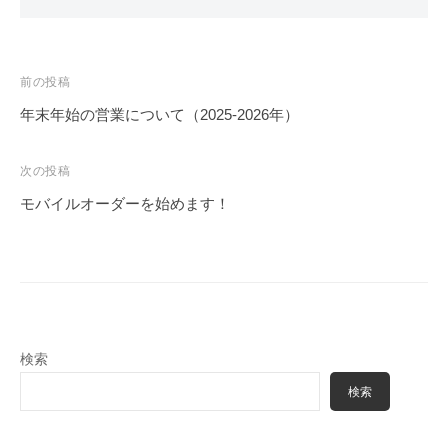
投
前の投稿
稿
年末年始の営業について（2025-2026年）
ナ
ビ
次の投稿
ゲ
モバイルオーダーを始めます！
ー
シ
ョ
ン
検索
検索