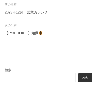
投
前の投稿
稿
2023年12月 営業カレンダー
ナ
ビ
次の投稿
ゲ
【3x3CHOICE】始動
ー
シ
ョ
ン
検索
検索