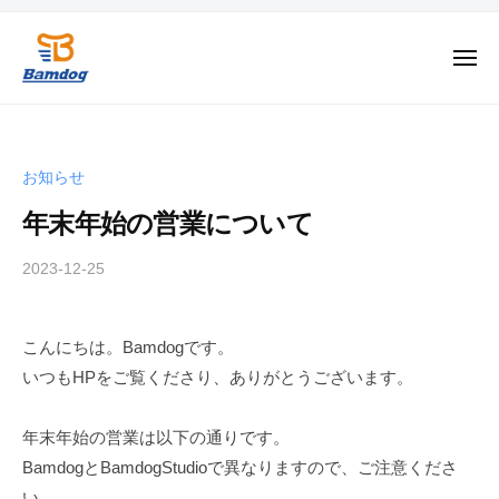
B
ー
コ
a
ン
m
メ
テ
ニ
d
ュ
B
安
ン
o
ー
a
城
g
ツ
市
m
へ
お知らせ
の
d
ス
3
年末年始の営業について
o
キ
×
ッ
g
3
2023-12-25
b
プ
y
コ
B
ー
こんにちは。Bamdogです。
a
ト
いつもHPをご覧くださり、ありがとうございます。
m
＆
d
自
o
年末年始の営業は以下の通りです。
家
g
製
BamdogとBamdogStudioで異なりますので、ご注意くださ
H
い。